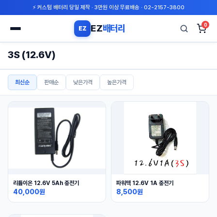
⚡ 커스텀 배터리 당일 제작 · 3만원 이상 무료배송 · 02-2157-3800
0
EZ
배터리
EZ
검
3S (12.6V)
색
최신순
판매순
낮은가격
높은가격
리튬이온 12.6V 5Ah 충전기
파워텍 12.6V 1A 충전기
40,000원
8,500원