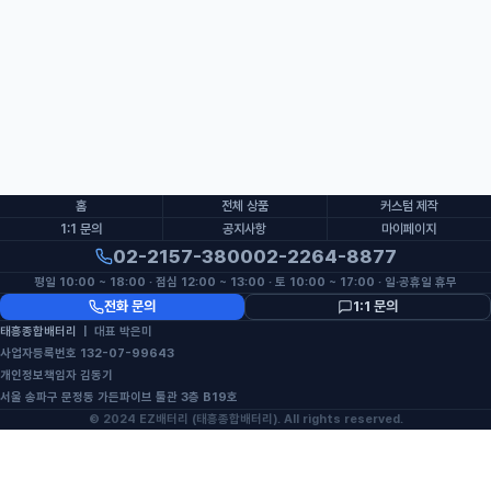
홈
전체 상품
커스텀 제작
1:1 문의
공지사항
마이페이지
02-2157-3800
02-2264-8877
평일 10:00 ~ 18:00 · 점심 12:00 ~ 13:00 · 토 10:00 ~ 17:00 · 일·공휴일 휴무
전화 문의
1:1 문의
태흥종합배터리
| 대표 박은미
사업자등록번호 132-07-99643
개인정보책임자 김동기
서울 송파구 문정동 가든파이브 툴관 3층 B19호
© 2024 EZ배터리 (태흥종합배터리). All rights reserved.