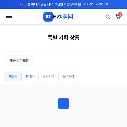
⚡ 커스텀 배터리 당일 제작 · 3만원 이상 무료배송 · 02-2157-3800
0
EZ
배터리
EZ
검
색
특별 기획 상품
배송비 미포함
최신순
판매순
낮은가격
높은가격