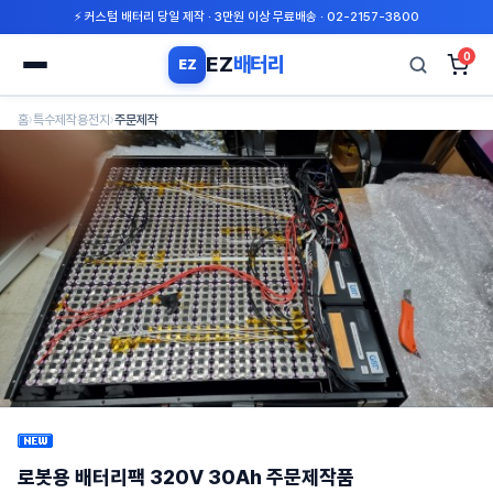
⚡ 커스텀 배터리 당일 제작 · 3만원 이상 무료배송 · 02-2157-3800
0
EZ
배터리
EZ
검
홈
›
특수제작용전지
›
주문제작
색
로봇용 배터리팩 320V 30Ah 주문제작품