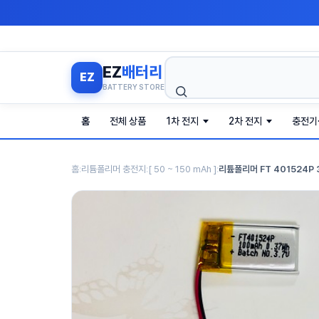
검
EZ
배터리
EZ
색
BATTERY STORE
홈
전체 상품
1차 전지
2차 전지
충전기
홈
:
리튬폴리머 충전지
:
[ 50 ~ 150 mAh ]
:
리튬폴리머 FT 401524P 