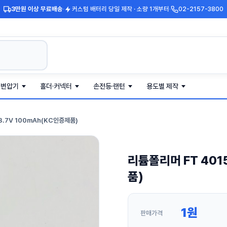
3만원 이상 무료배송
·
커스텀 배터리 당일 제작 · 소량 1개부터
·
02-2157-3800
·변압기
홀더·커넥터
손전등·랜턴
용도별 제작
3.7V 100mAh(KC인증제품)
리튬폴리머 FT 401
품)
1
원
판매가격