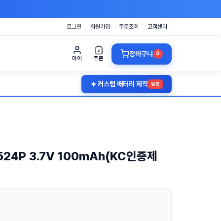
로그인
회원가입
주문조회
고객센터
장바구니
0
마이
주문
커스텀 배터리 제작
맞춤
524P 3.7V 100mAh(KC인증제