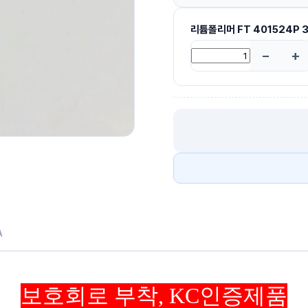
리튬폴리머 FT 401524P 
A
보호회로 부착, KC인증제품