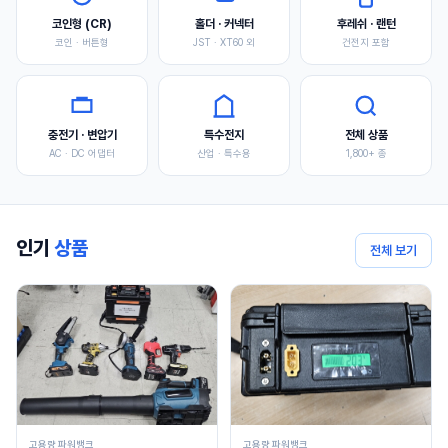
코인형 (CR)
홀더 · 커넥터
후레쉬 · 랜턴
코인 · 버튼형
JST · XT60 외
건전지 포함
충전기 · 변압기
특수전지
전체 상품
AC · DC 어댑터
산업 · 특수용
1,800+ 종
인기
상품
전체 보기
고용량 파워뱅크
고용량 파워뱅크