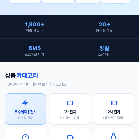
1,800+
20+
취급 상품 수
커넥터 종류
BMS
당일
보호회로 내장
소량 제작
상품
카테고리
1,800여 종 배터리를 빠르게 찾아보세요
특수제작용전지
1차 전지
2차 전지
커스텀 맞춤
알카라인 · 리튬
리튬이온 · 폴리머