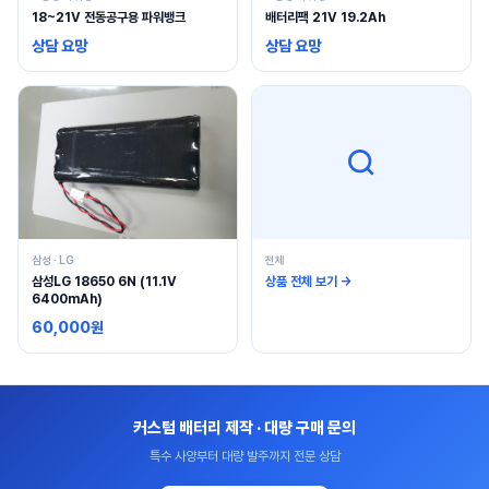
18~21V 전동공구용 파워뱅크
배터리팩 21V 19.2Ah
상담 요망
상담 요망
삼성 · LG
전체
삼성LG 18650 6N (11.1V
상품 전체 보기 →
6400mAh)
60,000원
커스텀 배터리 제작 · 대량 구매 문의
특수 사양부터 대량 발주까지 전문 상담